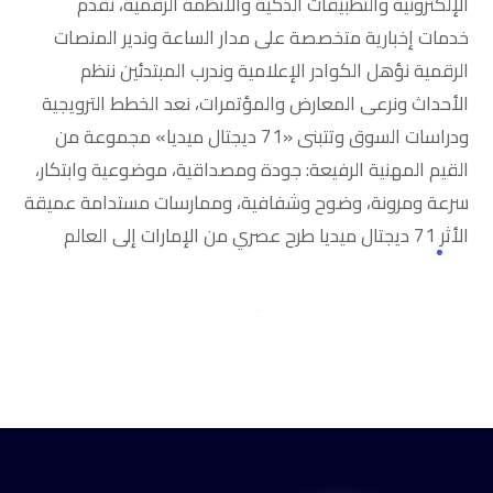
الإلكترونية والتطبيقات الذكية والأنظمة الرقمية، نقدم
خدمات إخبارية متخصصة على مدار الساعة وندير المنصات
الرقمية نؤهل الكوادر الإعلامية وندرب المبتدئين ننظم
الأحداث ونرعى المعارض والمؤتمرات، نعد الخطط الترويجية
ودراسات السوق وتتبنى «71 ديجتال ميديا» مجموعة من
القيم المهنية الرفيعة: جودة ومصداقية، موضوعية وابتكار،
سرعة ومرونة، وضوح وشفافية، وممارسات مستدامة عميقة
الأثر 71 ديجتال ميديا طرح عصري من الإمارات إلى العالم