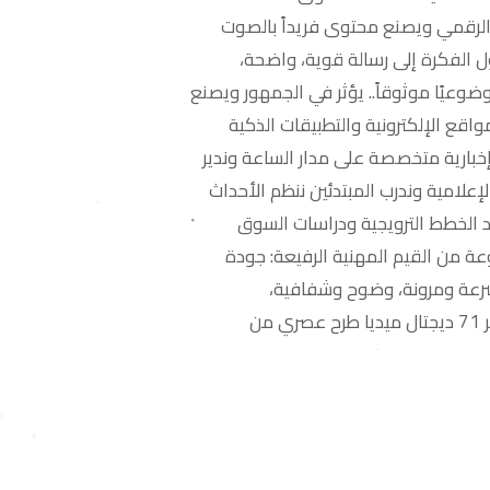
لرقمي ويصنع محتوى فريداً بالصوت
ل الفكرة إلى رسالة قوية، واضحة،
وعيًا موثوقاً.. يؤثر في الجمهور ويصنع
واقع الإلكترونية والتطبيقات الذكية
خبارية متخصصة على مدار الساعة وندير
إعلامية وندرب المبتدئين ننظم الأحداث
 الخطط الترويجية ودراسات السوق
» مجموعة من القيم المهنية الرفيعة: جودة
رعة ومرونة، وضوح وشفافية،
وممارسات مستدامة عميقة الأثر 71 ديجتال ميديا طرح عصري من