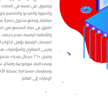
ويتفوق على نفسه في الفضاء ا
والصورة والفيديو والتصميم نحو
مباشرة، ونصنع محتوى حصريًا موض
الفارق في حياة المجتمع نبني الم
والأنظمة الرقمية، نقدم خدمات إ
المنصات الرقمية نؤهل الكوادر ال
ونرعى المعارض والمؤتمرات، نعد
وتتبنى «71 ديجتال ميديا
ومصداقية، موضوعية وابتكار، س
الإمارات إلى العالم