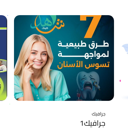
جرافيك
جرافيك1