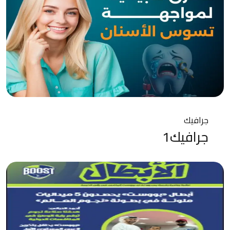
جرافيك
جرافيك1