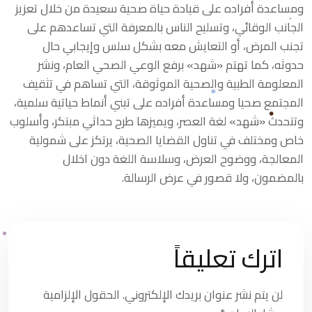
ومساعدة أفراده على قيادة حياة صحية سعيدة من خلال تعزيز
الجانب الوقائي، وتسليح الناس بالمعرفة التي تساعدهم على
تجنب المرض، أو التعايش معه بشكل سلس وإيجابي حال
حدوثه، كما تهتم «شهد» برفع الوعي الصحي العام، ونشر
المعلومة الطبية والصحية الموثوقة، التي تساهم في تثقيف
المجتمع صحيا ومساعدة أفراده على تبني أنماط حياتية سلمية،
وتتحدث «شهد» لغة العصر، ويميزها طرح حداثي مبتكر، وأسلوب
خاص ومختلف في تناول القضايا الصحية، يرتكز على شمولية
المعالجة، ووضوح العرض، وسلاسة اللغة دون اخلال
بالمضمون، ولا قصور في عرض الرسالة.
اترك تعليقاً
لن يتم نشر عنوان بريدك الإلكتروني.
الحقول الإلزامية